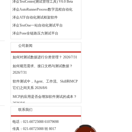
泽众TestCenter(测试管理工具) V6.0 Beta
泽众AutoRunnerProcess数字流程自动化
泽众ATF自动化测试框架软件
泽众TestOne一站自动化测试平台
泽众Pone全链路压力测试平台
公司新闻
如何对测试数据进行分类管理？
2026/7/31
如何规范需求、接口文档与测试数据？
2026/7/31
软件测试中，Agent、工作流、Skill和MCP
它们之间关系
2026/8/6
MCP的应用是否会增加软件测试的成本？
2026/8/6
联系我们
移动自动化测试为什么一套脚本解决三端
（Android+iOS+H5/小程序）测试问题？
电话：021-60725088 61079698
2026/8/5
传真：021-60725088 转 8017