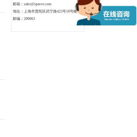
通用大模型和行业专属Agent有哪些区别？
邮箱：
sales@spasvo.com
2026/8/5
地址：上海市普陀区武宁路423号18号楼1楼
如何解决性能测试平台压测时的CPU资源问
邮编：200063
题？
2026/8/4
如何保证本地化部署的自动化测试平台的安
全性？
2026/8/4
大模型测试的指标有哪些？
2026/8/3
AI在渗透测试中的应用场景有哪些？
2026/8/3