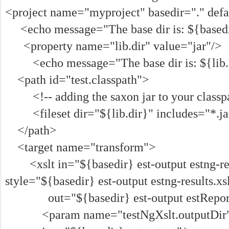
<project name="myproject" basedir="." def
<echo message="The base dir is: ${based
<property name="lib.dir" value="jar"/>
<echo message="The base dir is: ${lib.
<path id="test.classpath">
<!-- adding the saxon jar to your classpa
<fileset dir="${lib.dir}" includes="*.ja
</path>
<target name="transform">
<xslt in="${basedir} est-output estng-re
style="${basedir} est-output estng-results.xs
out="${basedir} est-output estReport
<param name="testNgXslt.outputDir