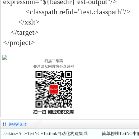
expression="${basedir} est-output"/>
<classpath refid="test.classpath"/>
</xslt>
</target>
</project>
关键词阅读
Jenkins+Ant+TestNG+Testlink自动化构建集成
简单聊聊TestNG