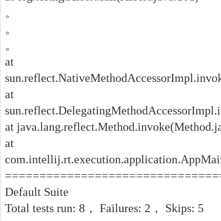
。
。
。
at
sun.reflect.NativeMethodAccessorImpl.invo
at
sun.reflect.DelegatingMethodAccessorImpl.
at java.lang.reflect.Method.invoke(Method.j
at
com.intellij.rt.execution.application.AppM
===============================
Default Suite
Total tests run: 8， Failures: 2， Skips: 5