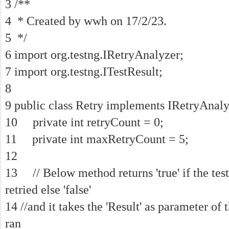
3 /**
4 * Created by wwh on 17/2/23.
5 */
6 import org.testng.IRetryAnalyzer;
7 import org.testng.ITestResult;
8
9 public class Retry implements IRetryAnaly
10 private int retryCount = 0;
11 private int maxRetryCount = 5;
12
13 // Below method returns 'true' if the tes
retried else 'false'
14 //and it takes the 'Result' as parameter of 
ran