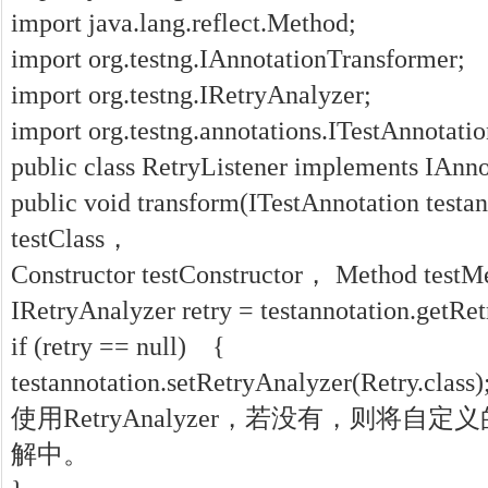
import java.lang.reflect.Method;
import org.testng.IAnnotationTransformer;
import org.testng.IRetryAnalyzer;
import org.testng.annotations.ITestAnnotatio
public class RetryListener implements IAnn
public void transform(ITestAnnotation testa
testClass，
Constructor testConstructor， Method test
IRetryAnalyzer retry = testannotation.getRe
if (retry == null) {
testannotation.setRetryAnalyzer(Retry
使用RetryAnalyzer，若没有，则将自定义的R
解中。