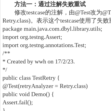
方法一：通过注解失败重试
修改testcase的注解，由@Test改为@Test(re
Retry.class)。表示这个testcase使
package main.java.com.dbyl.library.utils;
import org.testng.Assert;
import org.testng.annotations.Test;
/**
* Created by wwh on 17/2/23.
*/
public class TestRetry {
@Test(retryAnalyzer = Retry.class)
public void Demo() {
Assert.fail();
}