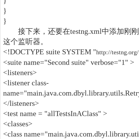
}
}
}
接下来，还要在testng.xml中添加刚刚定义的
这个监听器。
<!DOCTYPE suite SYSTEM "
http://testng.org
<suite name="Second suite" verbose="1" >
<listeners>
<listener class-
name="main.java.com.dbyl.library.utils.Retr
</listeners>
<test name = "allTestsInAClass" >
<classes>
<class name="main.java.com.dbyl.library.uti