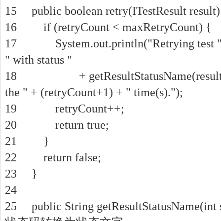
15 public boolean retry(ITestResult result)
16 if (retryCount < maxRetryCount) {
17 System.out.println("Retrying test " 
" with status "
18 + getResultStatusName(result.getS
the " + (retryCount+1) + " time(s).");
19 retryCount++;
20 return true;
21 }
22 return false;
23 }
24
25 public String getResultStatusName(i