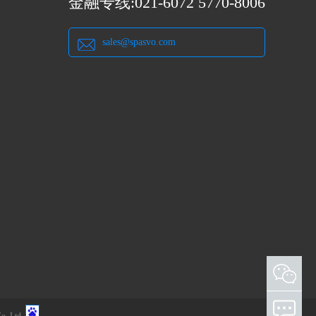
金融专线:021-6072 5770-8006
sales@spasvo.com
.,Ltd.