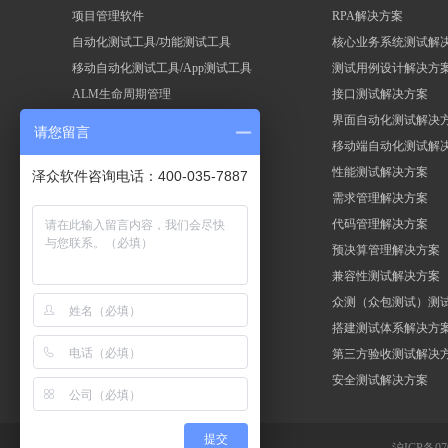
项目管理软件
RPA解决方案
自动化测试工具/功能测试工具
核心业务系统测试解
移动自动化测试工具/App测试工具
测试用例设计解决方
ALM生命周期管理
接口测试解决方案
性能测试工具/压力测试工具
界面自动化测试解决
请您留言
Selenium自动化测试框架
移动端自动化测试解
RPA机器人流程自动化
性能测试解决方案
泽众软件咨询电话：400-035-7887
需求管理解决方案
代码管理解决方案
预决算管理解决方案
兼容性测试解决方案
众测（众包测试）测
搭建测试体系解决方
第三方验收测试解决
安全测试解决方案
提交
沪ICP备07