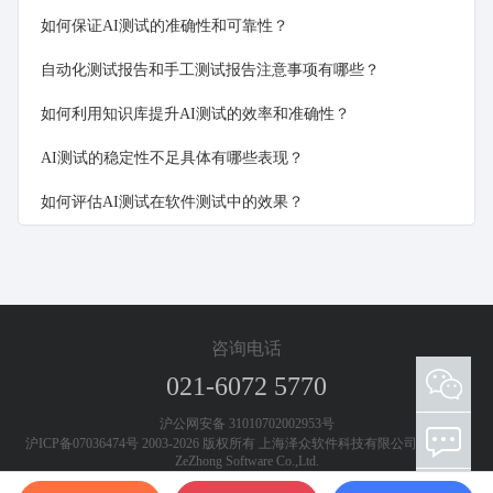
如何保证AI测试的准确性和可靠性？
自动化测试报告和手工测试报告注意事项有哪些？
如何利用知识库提升AI测试的效率和准确性？
AI测试的稳定性不足具体有哪些表现？
如何评估AI测试在软件测试中的效果？
咨询电话
021-6072 5770
添加客服微信 欢迎咨询测试工具和测试服务
沪公网安备 31010702002953号
沪ICP备07036474号 2003-2026 版权所有 上海泽众软件科技有限公司 Shanghai
ZeZhong Software Co.,Ltd.