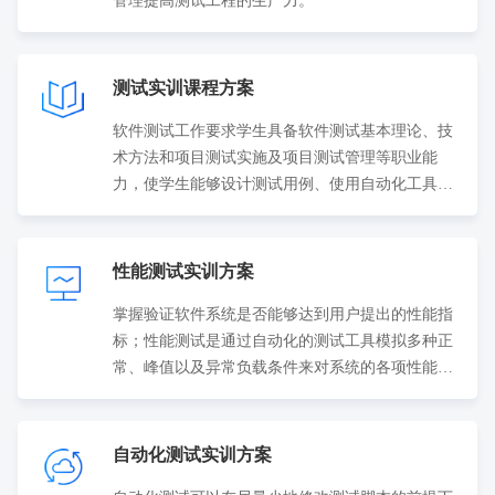
管理提高测试工程的生产力。
测试实训课程方案
软件测试工作要求学生具备软件测试基本理论、技
术方法和项目测试实施及项目测试管理等职业能
力，使学生能够设计测试用例、使用自动化工具完
成完整的项目测试和项目测试管理，以及项目上线
前的性能测...要同学们具备相应的测试技能。通过
本套实训课程的学习使学生能基本承担起软件测试
性能测试实训方案
的工作任务，具备软件测试岗位必备的职业能力，
掌握验证软件系统是否能够达到用户提出的性能指
同时为学生获取软件测试工程师职业资格证书奠定
标；性能测试是通过自动化的测试工具模拟多种正
基础。
常、峰值以及异常负载条件来对系统的各项性能指
标进行测试，评估系统的能力----测试中得到的负荷
和响应...
自动化测试实训方案