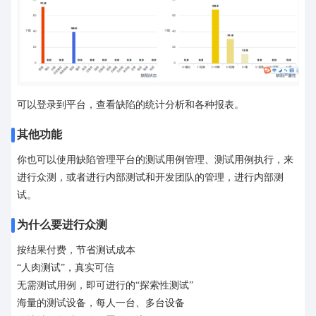
可以登录到平台，查看缺陷的统计分析和各种报表。
其他功能
你也可以使用缺陷管理平台的测试用例管理、测试用例执行，来
进行众测，或者进行内部测试和开发团队的管理，进行内部测
试。
为什么要进行众测
按结果付费，节省测试成本
“人肉测试”，真实可信
无需测试用例，即可进行的“探索性测试”
海量的测试设备，每人一台、多台设备