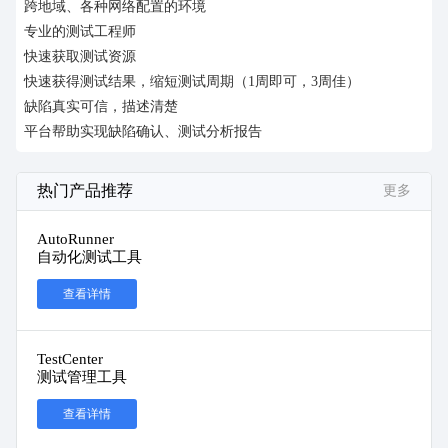
跨地域、各种网络配置的环境
专业的测试工程师
快速获取测试资源
快速获得测试结果，缩短测试周期（1周即可，3周佳）
缺陷真实可信，描述清楚
平台帮助实现缺陷确认、测试分析报告
热门产品推荐
更多
AutoRunner
自动化测试工具
查看详情
TestCenter
测试管理工具
查看详情