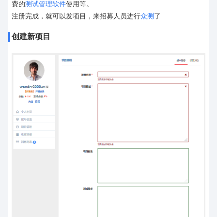
费的
测试管理软件
使用等。
注册完成，就可以发项目，来招募人员进行
众测
了
创建新项目