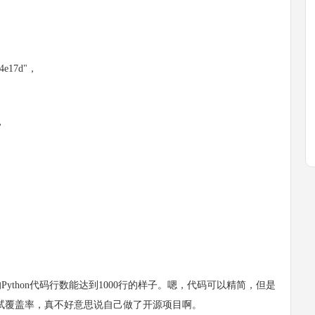
4e17d"，
'
thon代码行数能达到1000行的样子。嗯，代码可以精简，但是
测试覆盖率，真不好意思说自己做了开源项目啊。