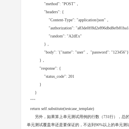
"method": "POST"，
"headers": {
"Content-Type": "application/json"，
"authorization": "a83de0ff8d2e896dbd8efb81ba1
"random": "A2dEx"
}，
"body": '{"name": "user"， "password": "123456"}
}，
"response": {
"status_code": 201
}
}
"""
return self.substitute(testcase_template)
另外，如果算上单元测试用例的行数（731行），总的Py
单元测试覆盖率还是要保证的，不达到90%以上的单元