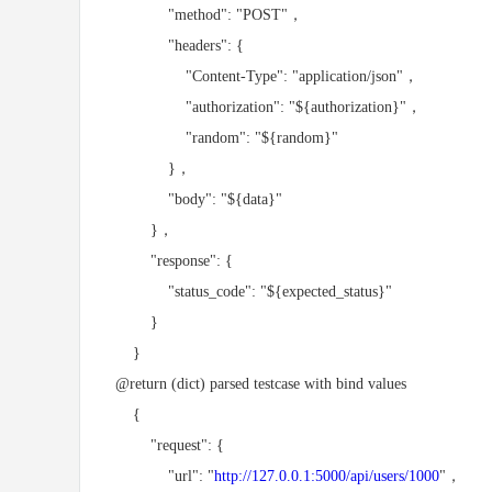
"method": "POST"，
"headers": {
"Content-Type": "application/json"，
"authorization": "${authorization}"，
"random": "${random}"
}，
"body": "${data}"
}，
"response": {
"status_code": "${expected_status}"
}
}
@return (dict) parsed testcase with bind values
{
"request": {
"url": "
http://127.0.0.1:5000/api/users/1000
"，