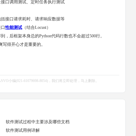
接口调用测试、定时任务执行测试
括接口请求耗时、请求响应数据等
接口
性能测试
（结合Locust）
后框架本身总的Python代码行数也不会超过500行。
爽写得开心才是重要的。
编(021-61079698-8054)，我们将立即处理，马上删除。
软件测试过程中主要涉及哪些文档
软件测试用例详解