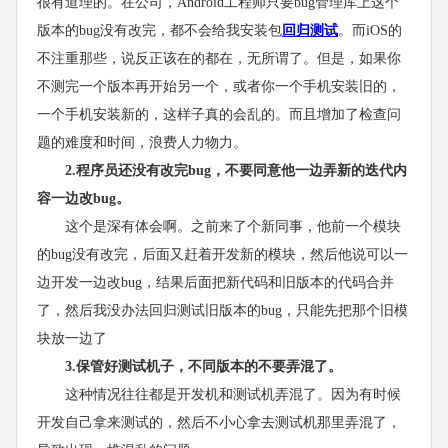
很有道理的。在公司，Android工程师只要bug管理库上这个
版本的bug没有改完，都不会给我安装包
回归测试
。而iOS的
不注重那些，说反正该在的都在，无所谓了。但是，如果你
不测完一个版本再开始另一个，或者你一个手机安装旧的，
一个手机安装新的，这样子真的会乱的。而且增加了检查问
题的难度和时间，浪费人力物力。
2.程序员还没有改完bug，不要同意他一边弄新的迭代内
容一边改bug。
这个是深有体会啊。之前来了个新同事，他前一个模块
的bug没有改完，后面又赶着开发新的模块，然后他说可以一
边开发一边改bug，结果后面把新代码和旧版本的代码合并
了，然后我没办法回归测试旧版本的bug，只能先把那个旧模
块放一边了
3.保管好测试机子，不同版本的不要弄混了。
这种情况往往都是开发机和测试机弄混了。因为有时候
开发自己拿来测试的，然后不小心拿去测试机那里弄混了，