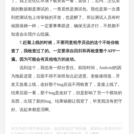
了。我上去优亿市场下载安装一看，震惊了，尼玛，怎么里
面的数据都是测试的，一查居然是测试包。我也是第一次遇
到把测试包上传审核的开发，也是醉了。所以测试人员有时
候跟保姆一样，一定要事事跟进，确保无误才行，不然都不
知道会出现什么纰漏。
7.赶着上线的时候，不要同意程序员说的这个不给你检
查了，我检查过了的。一定要亲自回归和再检查整个APP一
遍。因为可能会有其他地方的改动。
说到这个，我也有一部分责任。前段时间，Android的因
为拖延进度，后面不得不加班加点赶进度。老板催得急，开
发又急着上线，改好那个bug后说不用检查了，直接上线了。
结果后面一看，那个bug是改好了，但是影响了另一个模块的
东西，出现了新的bug。结果锅都让我背了，毕竟我没有把守
好。说起来都是泪啊。
本文内容不用于商业目的，如涉及知识产权问题，请权利人联系SPASV
O小编(021-61079698-8054)，我们将立即处理，马上删除。