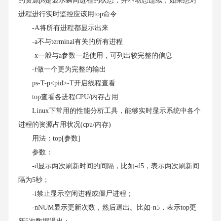
的资源ps是显示瞬间进程的状态，并不动态连续；如果想对
进程进行实时监控应该用top命令
-A将所有进程都显示出来
-a不与terminal有关的所有进程
-x一般与a参数一起使用，可列出较完整的信息
-f做一个更为完整的输出
ps-T-p<pid>-T开启线程查看
top查看各进程CPU/内存占用
Linux下常用的性能分析工具，能够实时显示系统中各个
进程的资源占用状况(cpu/内存)
用法：top[参数]
参数：
-d显示两次刷新时间的间隔，比如-d5，表示两次刷新间
隔为5秒；
-i禁止显示空闲进程或僵尸进程；
-nNUM显示更新次数，然后退出。比如-n5，表示top更