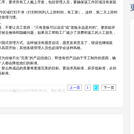
工序，要求所有工人戴上手套，包括管理人员，要确保该工作区域没有老鼠
工作区域打扫干净（打扫时间列入上班时间，有工资）。这样，第二天上班时
洁管理习惯。
。
不要让员工觉得：“只有老板可以说话”或“老板永远是对的”。要鼓励并
时候去掩饰和隐瞒问题，如果员工帮助工厂减少了浪费和返工的人工损失，
国式管理方式。这样做没有愿意说话，愿意发表意见了，错误也继续延
从高层开始，其他各级管理人员也必须学会这种风格。
你做不出“完美”的产品找借口。即使有些产品由于手工制作的原因，确
个人都会降低他们的标准。
那么终成品的质量将更接完美的目标。要追求高标准，摈弃低标准，从你
高标准。
上一页
1
2
下一页
021-61079698-8054)，我们将立