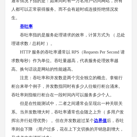
通常情况下指的是：如果同时有一万名用户访问网站，所有
人都可以正常获得服务。而不会有超时或连接拒绝情况发
生。
吞吐率
吞吐率指的是服务处理请求的效率，计算方式为 （ 总处
理请求数 / 总耗时 ）。
HTTP 服务的吞吐率通常以 RPS（Requests Per Second 请
求数每秒）作为单位。吞吐量越高，代表服务处理效率越
高。换句话说是网站的性能越高。
注意：吞吐率和并发数是两个完全独立的概念。拿银行
柜台来举个例子，并发数指同时有多少人往银行柜台涌来。
吞吐率则指银行柜台在一段时间内可以服务多少个人。
但是在性能测试中，二者之间通常会呈现出一种关联关
系。当并发数增大时，吞吐率通常也会随之上升（ 多用户发
挥出并行处理优势） 。但在并发数超过某个
边界值
后，吞吐
率则会下降 （用户过多，花在上下文切换的开销急剧增大，