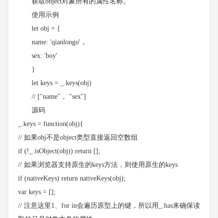
获取object对象所有的属性名称。
使用示例
let obj = {
name: 'qianlongo'，
sex: 'boy'
}
let keys = _.keys(obj)
// ["name"， "sex"]
源码
_.keys = function(obj){
// 如果obj不是object类型直接返回空数组
if (!_.isObject(obj)) return [];
// 如果浏览器支持原生的keys方法，则使用原生的keys
if (nativeKeys) return nativeKeys(obj);
var keys = [];
// 注意这里1、for in会遍历原型上的键，所以用_.has来确保读