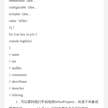
enumerable: false，
configurable: false，
writable: false，
value: 'feDev'
});?
for (var key in p1) {
console.log(key)
}
// name
// sex
// sayBye
// constructor
// showName
// showSex
// toString
1、可以看到我们手动地用defineProperty，给某个对象设