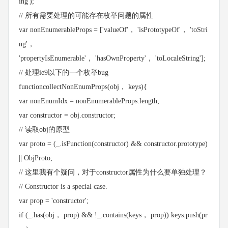
ing');
// 所有需要处理的可能存在枚举问题的属性
var nonEnumerableProps = ['valueOf'， 'isPrototypeOf'， 'toStri
ng'，
'propertyIsEnumerable'， 'hasOwnProperty'， 'toLocaleString'];
// 处理ie9以下的一个枚举bug
functioncollectNonEnumProps(obj， keys){
var nonEnumIdx = nonEnumerableProps.length;
var constructor = obj.constructor;
// 读取obj的原型
var proto = (_.isFunction(constructor) && constructor.prototype)
|| ObjProto;
// 这里我有个疑问，对于constructor属性为什么要单独处理？
// Constructor is a special case.
var prop = 'constructor';
if (_.has(obj， prop) && !_.contains(keys， prop)) keys.push(pr