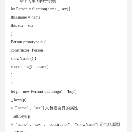
举个简单的例子说明
let Person = function(name， sex){
this.name = name
this.sex = sex
}
Person.prototype = {
constructor: Person，
showName () {
console.log(this.name)
}
}
let p = new Person('qianlongo'， 'boy')
_.keys(p)
// ["name"， "sex"] 只包括自身的属性
_.allKeys(p)
// ["name"， "sex"， "constructor"， "showName"] 还包括原型