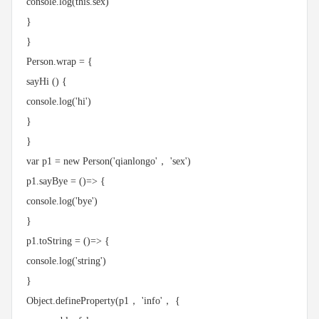
console.log(this.sex)
}
}
Person.wrap = {
sayHi () {
console.log('hi')
}
}
var p1 = new Person('qianlongo'， 'sex')
p1.sayBye = ()=> {
console.log('bye')
}
p1.toString = ()=> {
console.log('string')
}
Object.defineProperty(p1， 'info'， {