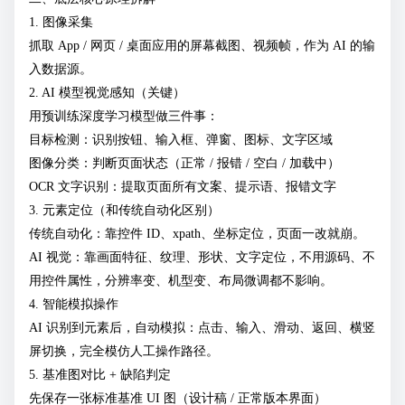
1. 图像采集
抓取 App / 网页 / 桌面应用的屏幕截图、视频帧，作为 AI 的输
入数据源。
2. AI 模型视觉感知（关键）
用预训练深度学习模型做三件事：
目标检测：识别按钮、输入框、弹窗、图标、文字区域
图像分类：判断页面状态（正常 / 报错 / 空白 / 加载中）
OCR 文字识别：提取页面所有文案、提示语、报错文字
3. 元素定位（和传统自动化区别）
传统自动化：靠控件 ID、xpath、坐标定位，页面一改就崩。
AI 视觉：靠画面特征、纹理、形状、文字定位，不用源码、不
用控件属性，分辨率变、机型变、布局微调都不影响。
4. 智能模拟操作
AI 识别到元素后，自动模拟：点击、输入、滑动、返回、横竖
屏切换，完全模仿人工操作路径。
5. 基准图对比 + 缺陷判定
先保存一张标准基准 UI 图（设计稿 / 正常版本界面）