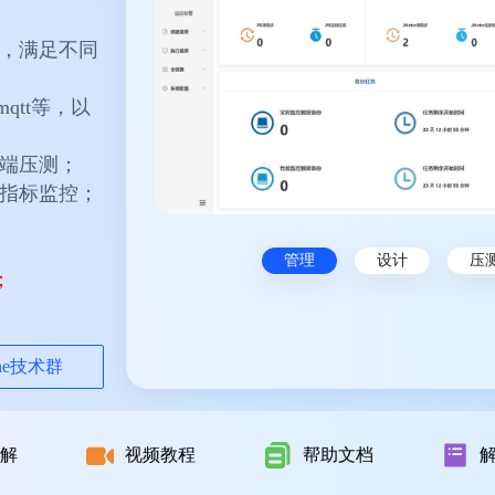
测，满足不同
、mqtt等，以
云端压测；
项指标监控；
；
管理
设计
压
；
ne技术群
解
视频教程
帮助文档