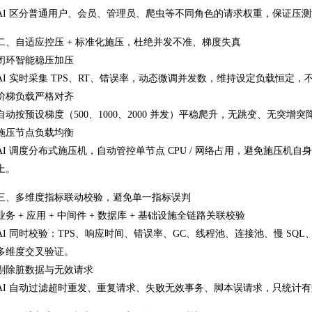
AI 区分普通用户、会员、管理员、爬虫等不同角色的请求权重，保证压
二、自适应控压 + 标准化施压，杜绝并发不准、梯度失真
闭环智能稳压加压
AI 实时采集 TPS、RT、错误率，动态微调并发数，维持设定负载恒
阶梯负载严格对齐
自动按预设梯度（500、1000、2000 并发）平稳爬升，无跳变、无突
施压节点负载均衡
AI 调度分布式施压机，自动管控单节点 CPU / 网络占用，避免施压
上。
三、多维度指标联动校验，避免单一指标误判
业务 + 应用 + 中间件 + 数据库 + 基础设施全链路关联校验
AI 同时校验：TPS、响应时间、错误率、GC、线程池、连接池、慢 SQL、CP
多维度交叉验证。
剔除脏数据与无效请求
AI 自动过滤超时重发、重复请求、失败无效事务、脚本误请求，只统计