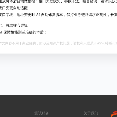
生成脚本后自动做预检：接口关联缺失、参数非法、断言错误、请求头缺
接口变更自动适配
接口字段、地址变更时 AI 自动修复脚本，保持业务链路请求正确性，长
七、总结核心逻辑
AI 保障性能测试准确的本质：
本文内容不用于商业目的，如涉及知识产权问题，请权利人联系SPASVO小编(021-6
测试服务
关于我们