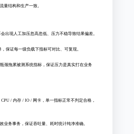
测流量结构和生产一致。
定，不会出现人工加压忽高忽低、压力不稳导致结果偏差。
增突降，保证每一级负载下指标可对比、可复现。
机自身瓶颈拖累被测系统指标，保证压力是真实打在业务
U / 内存 / IO / 网卡，单一指标正常不判定合格，
有效业务事务，保证吞吐量、耗时统计纯净准确。