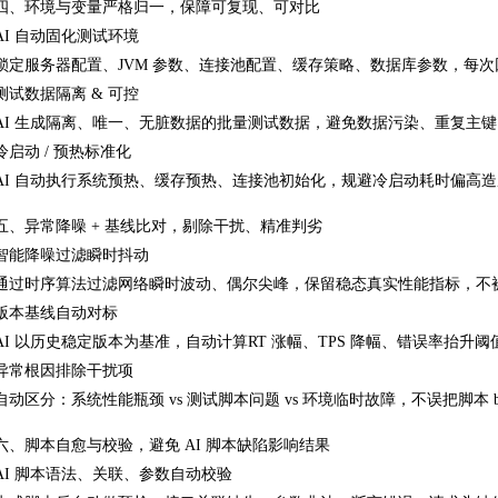
四、环境与变量严格归一，保障可复现、可对比
AI 自动固化测试环境
锁定服务器配置、JVM 参数、连接池配置、缓存策略、数据库参数，每
测试数据隔离 & 可控
AI 生成隔离、唯一、无脏数据的批量测试数据，避免数据污染、重复主
冷启动 / 预热标准化
AI 自动执行系统预热、缓存预热、连接池初始化，规避冷启动耗时偏高
五、异常降噪 + 基线比对，剔除干扰、精准判劣
智能降噪过滤瞬时抖动
通过时序算法过滤网络瞬时波动、偶尔尖峰，保留稳态真实性能指标，不
版本基线自动对标
AI 以历史稳定版本为基准，自动计算RT 涨幅、TPS 降幅、错误率抬
异常根因排除干扰项
自动区分：系统性能瓶颈 vs 测试脚本问题 vs 环境临时故障，不误把脚本
六、脚本自愈与校验，避免 AI 脚本缺陷影响结果
AI 脚本语法、关联、参数自动校验