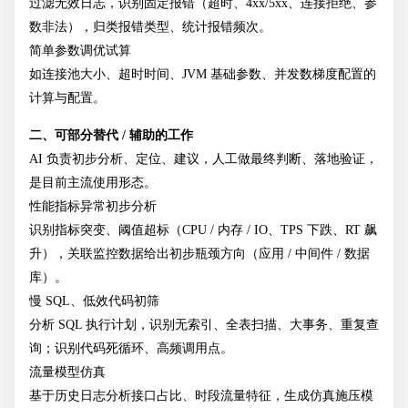
过滤无效日志，识别固定报错（超时、4xx/5xx、连接拒绝、参
数非法），归类报错类型、统计报错频次。
简单参数调优试算
如连接池大小、超时时间、JVM 基础参数、并发数梯度配置的
计算与配置。
二、可部分替代 / 辅助的工作
AI 负责初步分析、定位、建议，人工做最终判断、落地验证，
是目前主流使用形态。
性能指标异常初步分析
识别指标突变、阈值超标（CPU / 内存 / IO、TPS 下跌、RT 飙
升），关联监控数据给出初步瓶颈方向（应用 / 中间件 / 数据
库）。
慢 SQL、低效代码初筛
分析 SQL 执行计划，识别无索引、全表扫描、大事务、重复查
询；识别代码死循环、高频调用点。
流量模型仿真
基于历史日志分析接口占比、时段流量特征，生成仿真施压模