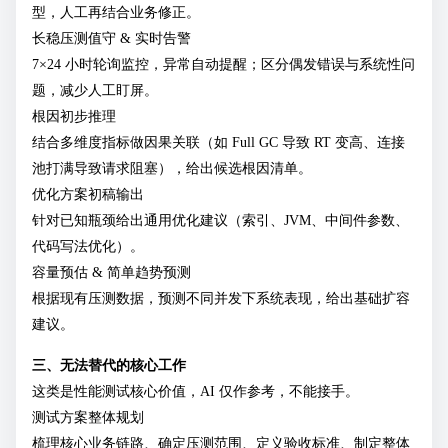
型，人工再结合业务修正。
长稳压测值守 & 实时告警
7×24 小时轮询监控，异常自动提醒；区分偶发错误与系统性问
题，减少人工盯屏。
根因初步推理
结合多维度指标做因果关联（如 Full GC 导致 RT 变高、连接
池打满导致请求阻塞），给出候选根因清单。
优化方案初稿输出
针对已知瓶颈给出通用优化建议（索引、JVM、中间件参数、
代码写法优化）。
容量预估 & 简单趋势预测
根据现有压测数据，预测不同并发下系统表现，给出基础扩容
建议。
三、无法替代的核心工作
这类是性能测试核心价值，AI 仅作参考，不能接手。
测试方案整体规划
梳理核心业务链路、确定压测范围、定义验收标准、制定整体