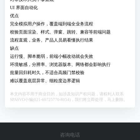
UI 界面自动化
优点
完全模拟用户操作，覆盖端到端全业务流程
校验页面渲染、样式、弹窗、跳转、兼容等前端问题
流程直观，业务、产品人员易看懂执行结果
缺点
运行慢、脚本脆弱，前端小幅改动就会失效
环境敏感，分辨率、浏览器版本、网络都会影响执行
批量回归耗时久，不适合高频门禁校验
难以覆盖底层异常、细粒度边界逻辑
本文内容不用于商业目的，如涉及知识产权问题，请权利人联系
SPASVO小编(021-60725770-8054)，我们将立即处理，马上删除。
咨询电话