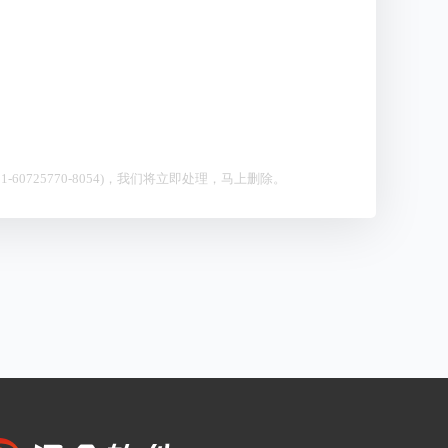
0725770-8054)，我们将立即处理，马上删除。