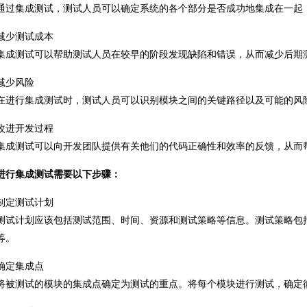
通过集成测试，测试人员可以确定系统的各个部分是否成功地集成在一起
减少测试成本
集成测试可以帮助测试人员在较早的阶段发现缺陷和错误，从而减少后期
减少风险
在进行集成测试时，测试人员可以识别模块之间的关键路径以及可能的风
改进开发过程
集成测试可以向开发团队提供有关他们的代码正确性和效率的反馈，从而
进行集成测试需要以下步骤：
制定测试计划
测试计划应该包括测试范围、时间、资源和测试策略等信息。测试策略包
等。
确定集成点
将被测试的模块的集成点确定为测试的重点。将每个模块进行测试，确定