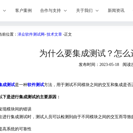
案
客户案例
合作与支持
关于我们
新闻资讯
当前位置：
泽众软件测试网
-
技术文章
-正文
为什么要集成测试？怎么
发布时间：2023-05-18 阅读
集成测试
是一种
软件测试
方法，用于测试不同模块之间的交互和集成是否
以下是进行集成测试的主要原因：
发现模块间的错误
在进行集成测试时，测试人员可以检测到由于不同模块之间的交互而导致
提高系统的可靠性