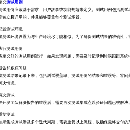
定义
测试用例
测试用例应该基于需求、用户故事或功能规范来定义。测试用例包括测试
是独立且详尽的，并且能够覆盖每个测试场景。
配置测试环境
将测试环境设置为与生产环境尽可能相似。为了确保测试结果的准确性，
执行测试用例
将定义好的测试用例运行，如果发现问题，需要及时记录到错误跟踪系统
报告和跟踪问题
将测试结果记录下来，包括测试覆盖率、测试用例的结果和错误等。将问
解决情况。
再次测试
在开发团队解决报告的错误后，需要再次测试集成点以验证问题已被解决
重复测试
如果集成测试涉及多个迭代周期，需要重复以上流程，以确保最终交付的