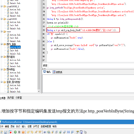
4.增加按字节和指定编码集发送http报文的方法pr.http_postVerbInByte(String， St