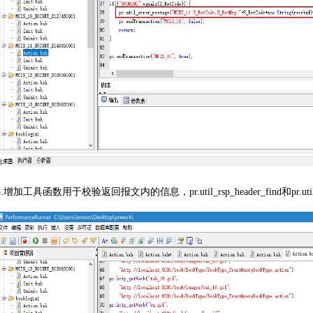
3.增加工具函数用于校验返回报文内的信息，pr.util_rsp_header_find和pr.util_r