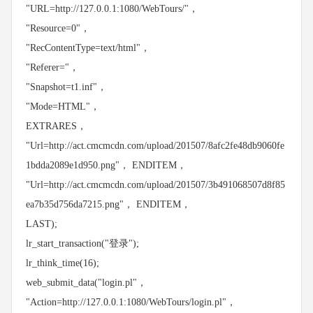
"URL=http://127.0.0.1:1080/WebTours/"，
"Resource=0"，
"RecContentType=text/html"，
"Referer="，
"Snapshot=t1.inf"，
"Mode=HTML"，
EXTRARES，
"Url=http://act.cmcmcdn.com/upload/201507/8afc2fe48db9060fe
1bdda2089e1d950.png"， ENDITEM，
"Url=http://act.cmcmcdn.com/upload/201507/3b491068507d8f85
ea7b35d756da7215.png"， ENDITEM，
LAST);
lr_start_transaction("登录");
lr_think_time(16);
web_submit_data("login.pl"，
"Action=http://127.0.0.1:1080/WebTours/login.pl"，