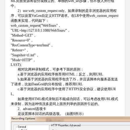
ML页面资源将会分成独立的、单独的web_url步骤，但不放入并行组
中。
2）use web_custom_request only。如果录制的是非浏览器的应用程
序，可以设置VuGen自定义HTTP请求。在LR中使用web_custom_request
函数来实现，代码如下：
web_custom_request("WebTours"，
"URL=http://127.0.0.1:1080/WebTours/"，
"Method=GET"，
"Resource=0"，
"RecContentType=text/html"，
"Referer="，
"Snapshot=t1.inf"，
"Mode=HTTP"，
LAST);
相对比两种录制模式，可参考下面的原则：
a.基于浏览器的应用程序推荐用HTML；反之，则用URL
b.如果基于浏览器的应用程序包含了JS，并且该脚本向服务器发送
了请求，比如DataGrid的分布按钮，推荐用URL
c.基于浏览器的应用程序中使用了HTTPS安全协议，建议使用UR
L。
如果使用HTML模式录制后不能成功回话，可以考虑改用URL模式
来录制，因为这种情况多是同上面所列举的原因所引起的。
2、advanced选项卡
是设置脚本回话的高级选项。（如图9所示）