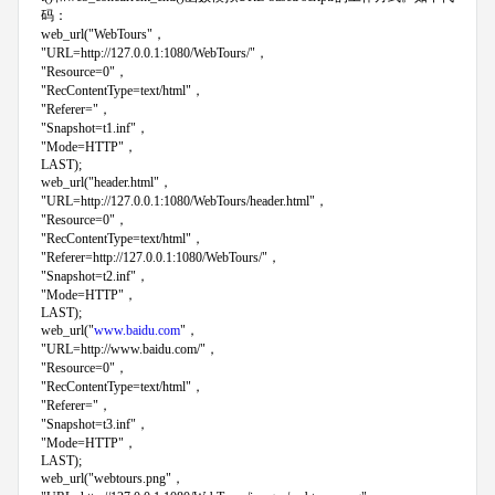
码：
web_url("WebTours"，
"URL=http://127.0.0.1:1080/WebTours/"，
"Resource=0"，
"RecContentType=text/html"，
"Referer="，
"Snapshot=t1.inf"，
"Mode=HTTP"，
LAST);
web_url("header.html"，
"URL=http://127.0.0.1:1080/WebTours/header.html"，
"Resource=0"，
"RecContentType=text/html"，
"Referer=http://127.0.0.1:1080/WebTours/"，
"Snapshot=t2.inf"，
"Mode=HTTP"，
LAST);
web_url("
www.baidu.com
"，
"URL=http://www.baidu.com/"，
"Resource=0"，
"RecContentType=text/html"，
"Referer="，
"Snapshot=t3.inf"，
"Mode=HTTP"，
LAST);
web_url("webtours.png"，