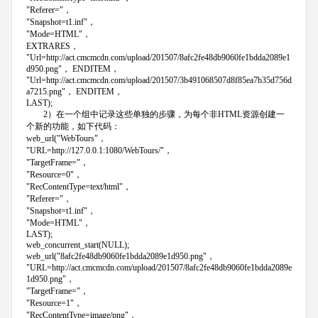
"Referer="，
"Snapshot=t1.inf"，
"Mode=HTML"，
EXTRARES，
"Url=http://act.cmcmcdn.com/upload/201507/8afc2fe48db9060fe1bdda2089e1
d950.png"， ENDITEM，
"Url=http://act.cmcmcdn.com/upload/201507/3b491068507d8f85ea7b35d756d
a7215.png"， ENDITEM，
LAST);
2）在一个组中记录这些单独的步骤，为每个非HTML资源创建一
个新的功能，如下代码：
web_url("WebTours"，
"URL=http://127.0.0.1:1080/WebTours/"，
"TargetFrame="，
"Resource=0"，
"RecContentType=text/html"，
"Referer="，
"Snapshot=t1.inf"，
"Mode=HTML"，
LAST);
web_concurrent_start(NULL);
web_url("8afc2fe48db9060fe1bdda2089e1d950.png"，
"URL=http://act.cmcmcdn.com/upload/201507/8afc2fe48db9060fe1bdda2089e
1d950.png"，
"TargetFrame="，
"Resource=1"，
"RecContentType=image/png"，