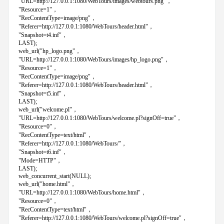
"URL=http://127.0.0.1:1080/WebTours/images/webtours.png"，
"Resource=1"，
"RecContentType=image/png"，
"Referer=http://127.0.0.1:1080/WebTours/header.html"，
"Snapshot=t4.inf"，
LAST);
web_url("hp_logo.png"，
"URL=http://127.0.0.1:1080/WebTours/images/hp_logo.png"，
"Resource=1"，
"RecContentType=image/png"，
"Referer=http://127.0.0.1:1080/WebTours/header.html"，
"Snapshot=t5.inf"，
LAST);
web_url("welcome.pl"，
"URL=http://127.0.0.1:1080/WebTours/welcome.pl?signOff=true"，
"Resource=0"，
"RecContentType=text/html"，
"Referer=http://127.0.0.1:1080/WebTours/"，
"Snapshot=t6.inf"，
"Mode=HTTP"，
LAST);
web_concurrent_start(NULL);
web_url("home.html"，
"URL=http://127.0.0.1:1080/WebTours/home.html"，
"Resource=0"，
"RecContentType=text/html"，
"Referer=http://127.0.0.1:1080/WebTours/welcome.pl?signOff=true"，