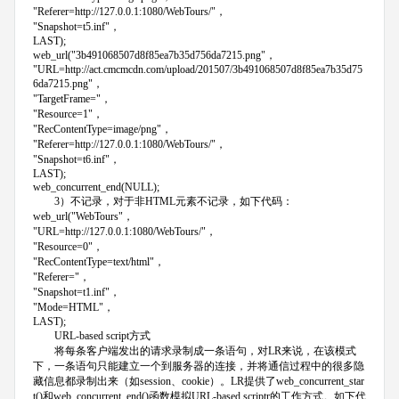
"Referer=http://127.0.0.1:1080/WebTours/"，
"Snapshot=t5.inf"，
LAST);
web_url("3b491068507d8f85ea7b35d756da7215.png"，
"URL=http://act.cmcmcdn.com/upload/201507/3b491068507d8f85ea7b35d75
6da7215.png"，
"TargetFrame="，
"Resource=1"，
"RecContentType=image/png"，
"Referer=http://127.0.0.1:1080/WebTours/"，
"Snapshot=t6.inf"，
LAST);
web_concurrent_end(NULL);
3）不记录，对于非HTML元素不记录，如下代码：
web_url("WebTours"，
"URL=http://127.0.0.1:1080/WebTours/"，
"Resource=0"，
"RecContentType=text/html"，
"Referer="，
"Snapshot=t1.inf"，
"Mode=HTML"，
LAST);
URL-based script方式
将每条客户端发出的请求录制成一条语句，对LR来说，在该模式
下，一条语句只能建立一个到服务器的连接，并将通信过程中的很多隐
藏信息都录制出来（如session、cookie）。LR提供了web_concurrent_star
t()和web_concurrent_end()函数模拟URL-based scriptr的工作方式。如下代