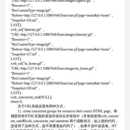
"URL=http://127.0.0.1:1080/WebTours/images/signoff.gif"，
"Resource=1"，
"RecContentType=image/gif"，
"Referer=http://127.0.0.1:1080/WebTours/nav.pl?page=menu&in=home"，
"Snapshot=t16.inf"，
LAST);
web_url("itinerary.gif"，
"URL=http://127.0.0.1:1080/WebTours/images/itinerary.gif"，
"Resource=1"，
"RecContentType=image/gif"，
"Referer=http://127.0.0.1:1080/WebTours/nav.pl?page=menu&in=home"，
"Snapshot=t17.inf"，
LAST);
web_url("in_home.gif"，
"URL=http://127.0.0.1:1080/WebTours/images/in_home.gif"，
"Resource=1"，
"RecContentType=image/gif"，
"Referer=http://127.0.0.1:1080/WebTours/nav.pl?page=menu&in=home"，
"Snapshot=t18.inf"，
LAST);
web_concurrent_end(NULL);
return 0;
关于URL高级设置有两种方式：
1）create concurrent groups for resources their source HTML page。将
捕获所有HTML页面的资源并保存在并发组中（并发组使用web_concurr
ent_start和web_concurrent_end satements 两个函数表示，如上面的代码，
是使用了这种方式，故不再重复贴代码了），如果不选中该选项，HT