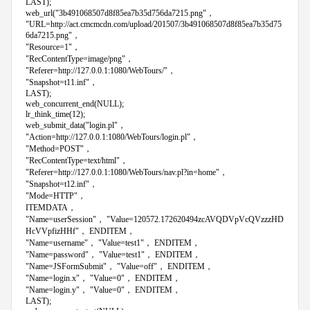
LAST);
web_url("3b491068507d8f85ea7b35d756da7215.png"，
"URL=http://act.cmcmcdn.com/upload/201507/3b491068507d8f85ea7b35d75
6da7215.png"，
"Resource=1"，
"RecContentType=image/png"，
"Referer=http://127.0.0.1:1080/WebTours/"，
"Snapshot=t11.inf"，
LAST);
web_concurrent_end(NULL);
lr_think_time(12);
web_submit_data("login.pl"，
"Action=http://127.0.0.1:1080/WebTours/login.pl"，
"Method=POST"，
"RecContentType=text/html"，
"Referer=http://127.0.0.1:1080/WebTours/nav.pl?in=home"，
"Snapshot=t12.inf"，
"Mode=HTTP"，
ITEMDATA，
"Name=userSession"， "Value=120572.172620494zcAVQDVpVcQVzzzHD
HcVVpfizHHf"， ENDITEM，
"Name=username"， "Value=test1"， ENDITEM，
"Name=password"， "Value=test1"， ENDITEM，
"Name=JSFormSubmit"， "Value=off"， ENDITEM，
"Name=login.x"， "Value=0"， ENDITEM，
"Name=login.y"， "Value=0"， ENDITEM，
LAST);