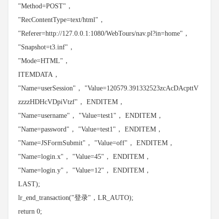
"Method=POST"，
"RecContentType=text/html"，
"Referer=http://127.0.0.1:1080/WebTours/nav.pl?in=home"，
"Snapshot=t3.inf"，
"Mode=HTML"，
ITEMDATA，
"Name=userSession"， "Value=120579.391332523zcAcDAcpttV
zzzzHDHcVDpiVtzf"， ENDITEM，
"Name=username"， "Value=test1"， ENDITEM，
"Name=password"， "Value=test1"， ENDITEM，
"Name=JSFormSubmit"， "Value=off"， ENDITEM，
"Name=login.x"， "Value=45"， ENDITEM，
"Name=login.y"， "Value=12"， ENDITEM，
LAST);
lr_end_transaction("登录"，LR_AUTO);
return 0;