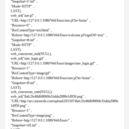
"Snapshot=t7.inf"，
"Mode=HTTP"，
LAST);
web_url("nav.pl"，
"URL=http://127.0.0.1:1080/WebTours/nav.pl?in=home"，
"Resource=0"，
"RecContentType=text/html"，
"Referer=http://127.0.0.1:1080/WebTours/welcome.pl?signOff=true"，
"Snapshot=t8.inf"，
"Mode=HTTP"，
LAST);
web_concurrent_end(NULL);
web_url("mer_login.gif"，
"URL=http://127.0.0.1:1080/WebTours/images/mer_login.gif"，
"Resource=1"，
"RecContentType=image/gif"，
"Referer=http://127.0.0.1:1080/WebTours/nav.pl?in=home"，
"Snapshot=t9.inf"，
LAST);
web_concurrent_start(NULL);
web_url("8afc2fe48db9060fe1bdda2089e1d950.png"，
"URL=http://act.cmcmcdn.com/upload/201507/8afc2fe48db9060fe1bdda2089e
1d950.png"，
"Resource=1"，
"RecContentType=image/png"，
"Referer=http://127.0.0.1:1080/WebTours/"，
"Snapshot=t10.inf"，