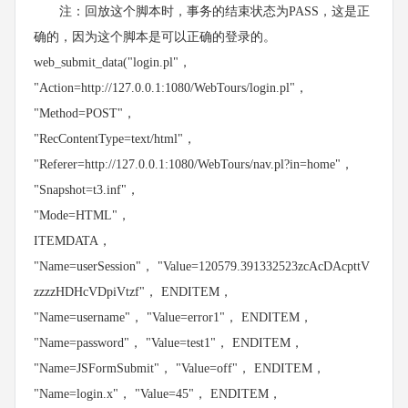
注：回放这个脚本时，事务的结束状态为PASS，这是正
确的，因为这个脚本是可以正确的登录的。
web_submit_data("login.pl"，
"Action=http://127.0.0.1:1080/WebTours/login.pl"，
"Method=POST"，
"RecContentType=text/html"，
"Referer=http://127.0.0.1:1080/WebTours/nav.pl?in=home"，
"Snapshot=t3.inf"，
"Mode=HTML"，
ITEMDATA，
"Name=userSession"， "Value=120579.391332523zcAcDAcpttV
zzzzHDHcVDpiVtzf"， ENDITEM，
"Name=username"， "Value=error1"， ENDITEM，
"Name=password"， "Value=test1"， ENDITEM，
"Name=JSFormSubmit"， "Value=off"， ENDITEM，
"Name=login.x"， "Value=45"， ENDITEM，