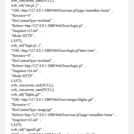
web_concurrent_start(NULL);
web_url("nav.pl_2"，
"URL=http://127.0.0.1:1080/WebTours/nav.pl?page=menu&in=home"，
"Resource=0"，
"RecContentType=text/html"，
"Referer=http://127.0.0.1:1080/WebTours/login.pl"，
"Snapshot=t13.inf"，
"Mode=HTTP"，
LAST);
web_url("login.pl_2"，
"URL=http://127.0.0.1:1080/WebTours/login.pl?intro=true"，
"Resource=0"，
"RecContentType=text/html"，
"Referer=http://127.0.0.1:1080/WebTours/login.pl"，
"Snapshot=t14.inf"，
"Mode=HTTP"，
LAST);
web_concurrent_end(NULL);
web_concurrent_start(NULL);
web_url("flights.gif"，
"URL=http://127.0.0.1:1080/WebTours/images/flights.gif"，
"Resource=1"，
"RecContentType=image/gif"，
"Referer=http://127.0.0.1:1080/WebTours/nav.pl?page=menu&in=home"，
"Snapshot=t15.inf"，
LAST);
web_url("signoff.gif"，