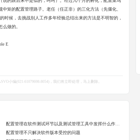
说的跟后来不是似的，呵呵）。经过几个月的孵化，配置菜鸟
规中矩的配置管理路子。老任（任正非）的三化方法（先僵化、
道的时候，去挑战别人工作多年经验总结出来的方法是不明智的，
怎么做的。
le E
编(021-61079698-8054)，我们将立即处理，马上删除。
配置管理在软件测试环节以及测试管理工具中发挥什么作用？
配置管理不只解决软件版本受控的问题