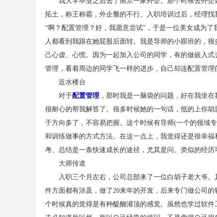
我大学毕业之后去了南京一家外企。那个时候去外企还
拓土，称王称霸，外企颓的不行。入职培训过后，经理找
“啊？配置管理？好，我愿意尝试”，于是一位美女成为了我的
人都看到我跟在她屁股后面转。我是导师的小跟班的，很
己心虚、心慌。因为一起加入公司的同学，有的做嵌入式去
管理，看着周边的同学飞一样的进步，自己却连配置管理
近水楼台
对于
配置管理
，那时我是一脑袋的问题，好在我坐在我导
很耐心的帮我解答了。很多时候她的一句话，抵的上你胡
于方向多了，不容易把握。这个时候有导师(一个的领域
和训练做事的方式方法。在这一点上，我觉得还是很幸福
考、总结是一条快速成长的途径，尤其是问。类似的经历
大师传道
入职三个月左右，公司总部来了一位白胡子老大爷。其
件方面都有涉及，做了20来年的开发，后来专门做公司
个时候真的觉得是有种醍醐灌顶的感觉。虽然也学过软件