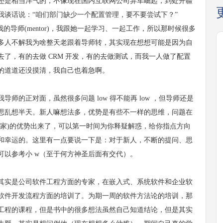
是相当洋气的，不像现在国内互联网公司异军崛起，到处开疆
我谈话说：“咱们部门缺少一个配置管理，要不要尝试下？”
导师(mentor)，我跟她一起学习、一起工作，所以那时候很多
多人不解我为啥整天老跟着导师转，其实现在想想可能是因为自
了，有的去做 CRM 开发，有的去做测试，而我一人做了配置
的道道还没摸清，我自己也着急啊。
师的正对面，虽然很多问题 low 得不能再 low ，但导师还是
思乱想半天。新人嘛想法多，优势是有些不一样的思维，问题在
专家)的优势出来了，可以第一时间为你释疑解惑，给你指点方向
和幸运的。这里有一点要说一下是：对于新人，不断的提问、思
可以参考小 w（至于何方神圣后面有交代）。
实是公司软件工程方面的专家，在嵌入式、系统软件和企业软
的软件开发流程方面的培训了。为期一周的软件方法论的培训，那
工程的课程，但是书中的很多想法虽然自己知道结论，但是其实