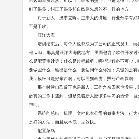
未必知道所以然。所以自己经常的提问，不是觉得自己很
到了很多，纠正了很多和自己原先想的不一样的地方。
对于新人，没事去听听过来人的讲座、行业分享有好处
不是干吹。
汪洋大海
培训结束后，每个人也都成为了公司的正式员工，而我
程 wiki。那真是汪洋大海的地方。里面包含了软件开
么是配置审计等；什么是过程裁剪，哪些过程必不可少，
要做些什么，输出是什么，要达到什么标准；关键的是有
我，模板可是好东西啊，可以照猫画虎，照葫芦画瓢啊。
那个时候自己反正也是新人，工作之余回家也没事，除了
必真的工作中遇到，但是凭着新人应该多学习的热情，自
帮助。
系统的总结、梳理、文档化本公司的做事方法、行为准
是好的方法，而且成本低，见效快。
配置菜鸟