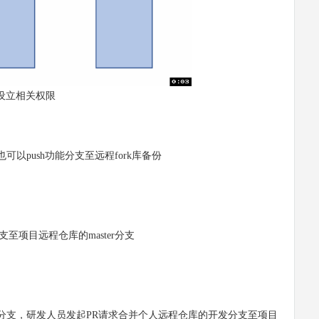
，设立相关权限
push功能分支至远程fork库备份
项目远程仓库的master分支
支，研发人员发起PR请求合并个人远程仓库的开发分支至项目