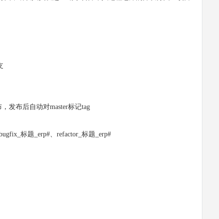
支
布后自动对master标记tag
ix_标题_erp#、refactor_标题_erp#