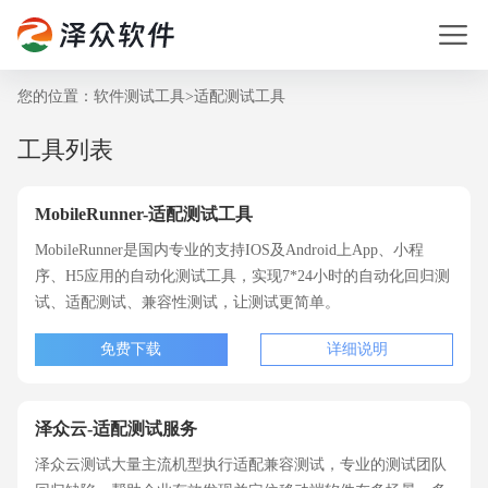
您的位置：
软件测试工具
>
适配测试工具
工具列表
MobileRunner-适配测试工具
MobileRunner是国内专业的支持IOS及Android上App、小程
序、H5应用的自动化测试工具，实现7*24小时的自动化回归测
试、适配测试、兼容性测试，让测试更简单。
免费下载
详细说明
泽众云-适配测试服务
泽众云测试大量主流机型执行适配兼容测试，专业的测试团队