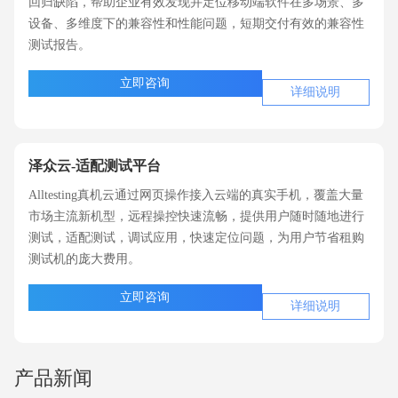
回归缺陷，帮助企业有效发现并定位移动端软件在多场景、多
设备、多维度下的兼容性和性能问题，短期交付有效的兼容性
测试报告。
立即咨询
详细说明
泽众云-适配测试平台
Alltesting真机云通过网页操作接入云端的真实手机，覆盖大量
市场主流新机型，远程操控快速流畅，提供用户随时随地进行
测试，适配测试，调试应用，快速定位问题，为用户节省租购
测试机的庞大费用。
立即咨询
详细说明
产品新闻