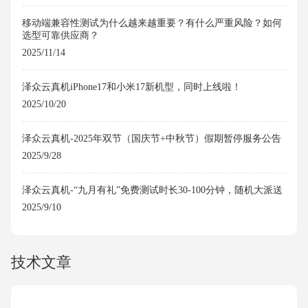
移动端兼容性测试为什么越来越重要？有什么严重风险？如何
选型可靠供应商？
2025/11/14
泽众云真机iPhone17和小米17新机型，同时上线啦！
2025/10/20
泽众云真机-2025年双节（国庆节+中秋节）假期暂停服务公告
2025/9/28
泽众云真机-“九月有礼”免费测试时长30-100分钟，随机大派送
2025/9/10
技术文章