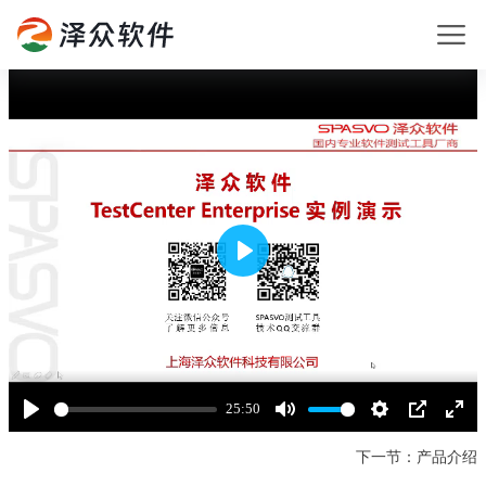
Play
25:50
Play
Mute
Settings
PIP
Enter
fullsc
下一节：产品介绍