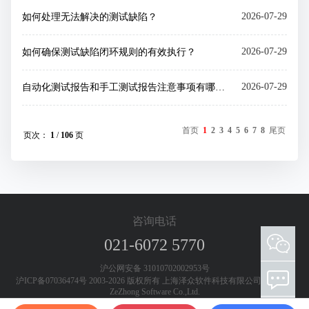
2026-07-29
如何处理无法解决的测试缺陷？
2026-07-29
如何确保测试缺陷闭环规则的有效执行？
2026-07-29
自动化测试报告和手工测试报告注意事项有哪些？
首页
1
2
3
4
5
6
7
8
尾页
页次：
1
/
106
页
咨询电话
021-6072 5770
添加客服微信 欢迎咨询测试工具和测试服务
沪公网安备 31010702002953号
沪ICP备07036474号 2003-2026 版权所有 上海泽众软件科技有限公司 Shanghai
ZeZhong Software Co.,Ltd.