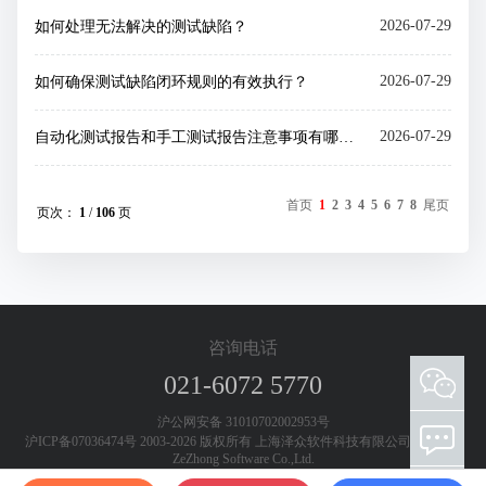
2026-07-29
如何处理无法解决的测试缺陷？
2026-07-29
如何确保测试缺陷闭环规则的有效执行？
2026-07-29
自动化测试报告和手工测试报告注意事项有哪些？
首页
1
2
3
4
5
6
7
8
尾页
页次：
1
/
106
页
咨询电话
021-6072 5770
添加客服微信 欢迎咨询测试工具和测试服务
沪公网安备 31010702002953号
沪ICP备07036474号 2003-2026 版权所有 上海泽众软件科技有限公司 Shanghai
ZeZhong Software Co.,Ltd.