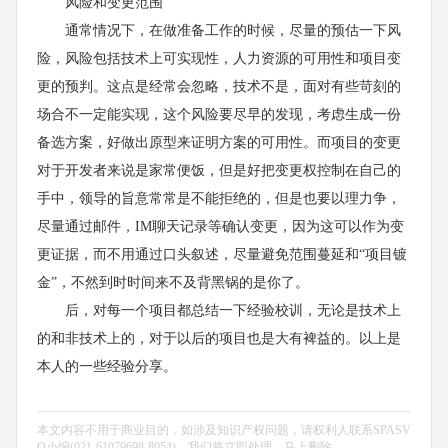
风险和变更范围
通常情况下，在做准备工作的时候，尽量的预估一下风
险，风险包括技术上可实现性，人力资源的可用性和项目变
更的预判。这点是经常会忽略，技术不是，面对有些苛刻的
场合不一定能实现，这个风险要尽早的发现，考虑生成一份
备选方案，好做出原型来证明方案的可用性。而项目的变更
对于开发者来说是家常便饭，但是好把变更权控制在自己的
手中，领导的旨意常常是不能拒绝的，但是也要以理力争，
尽量通过邮件，IM聊天记录等确认变更，因为这可以作为变
更证据，而不用通过口头叙述，尽量避免范围蔓延和“项目镀
金”，不然到时时间来不及背黑锅的是你了。
后，对每一个项目都总结一下经验校训，无论是技术上
的和非技术上的，对于以后的项目也是大有裨益的。以上是
本人的一些经验分享。
本文内容不用于商业目的，如涉及知识产权问题，请权利人联系SPASV
O小编(021-61079698-8054)，我们将立即处理，马上删除。