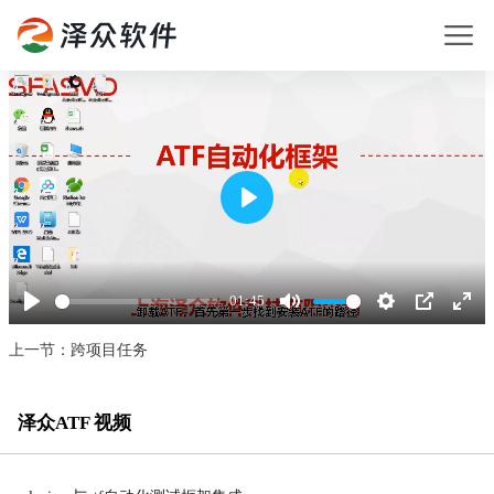
Play
01:45
Play
Mute
Settings
PIP
Enter
fullsc
上一节：跨项目任务
泽众ATF 视频