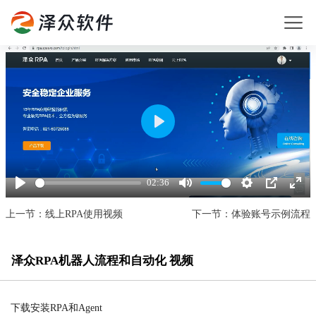
Play
02:36
Play
Mute
Settings
PIP
Enter
fullsc
上一节：线上RPA使用视频
下一节：体验账号示例流程
泽众RPA机器人流程和自动化 视频
下载安装RPA和Agent