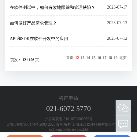
2023-07-17
在软件测试中，如何有效地跟踪和管理缺陷？
2023-07-13
如何做好产品需求管理？
2023-07-12
API和SDK在软件开发中的应用
首页
12
13
14
15
16
17
18
19
尾页
页次：
12
/
106
页
咨询电话
021-6072 5770
添加客服微信 欢迎咨询测试工具和测试服务
沪公网安备 31010702002953号
沪ICP备07036474号 2003-2026 版权所有 上海泽众软件科技有限公司 Shanghai
ZeZhong Software Co.,Ltd.