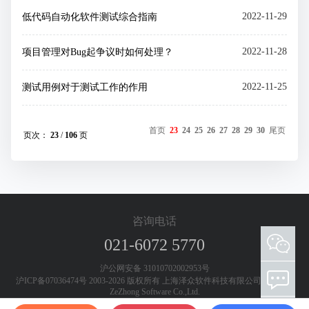
2022-11-29
低代码自动化软件测试综合指南
2022-11-28
项目管理对Bug起争议时如何处理？
2022-11-25
测试用例对于测试工作的作用
首页
23
24
25
26
27
28
29
30
尾页
页次：
23
/
106
页
咨询电话
021-6072 5770
添加客服微信 欢迎咨询测试工具和测试服务
沪公网安备 31010702002953号
沪ICP备07036474号 2003-2026 版权所有 上海泽众软件科技有限公司 Shanghai
ZeZhong Software Co.,Ltd.