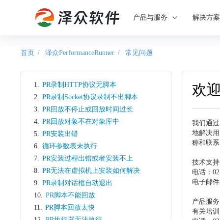
产品与服务
解决方
首页
/
泽众PerformanceRunner
/
常见问题
1.
PR录制HTTP协议无脚本
欢迎
2.
PR录制Socket协议录制不出脚本
3.
PR回放不停止或回放时间过长
4.
PR回放对象不在对象库中
我们通过
地解决用
5.
PR安装出错
称和联系
6.
循环参数表未执行
7.
PR安装过程出错或者安装不上
技术支持
8.
PR无法在虚拟机上安装如何解决
电话：021
电子邮件：s
9.
PR录制对话框自动退出
10.
PR脚本不能回放
产品服务
11.
PR脚本回放太快
有关培训
12.
PR执行器无法执行