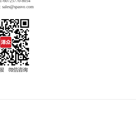
60725770-8054
ales@spasvo.com