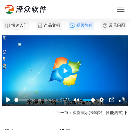
快速入门
产品文档
视频教程
常见问题
Play
04:56
Play
Mute
Settings
PIP
Enter
fullsc
下一节：实例演示(B/S软件-性能测试)下