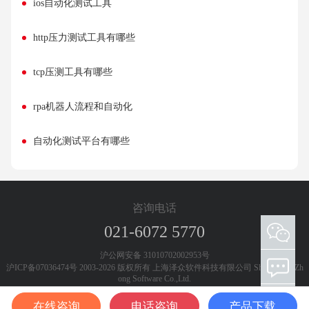
ios自动化测试工具
http压力测试工具有哪些
tcp压测工具有哪些
rpa机器人流程和自动化
自动化测试平台有哪些
咨询电话
021-6072 5770
添加客服微信 欢迎咨询测试工具和测试服务
沪公网安备 31010702002953号
沪ICP备07036474号 2003-2026 版权所有 上海泽众软件科技有限公司 Shanghai ZeZh
ong Software Co.,Ltd.
在线咨询
电话咨询
产品下载